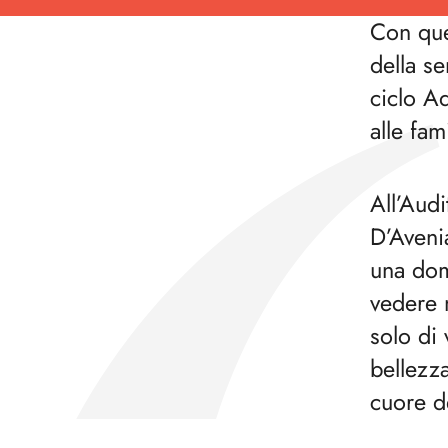
Con que
della se
ciclo A
alle fam
All’Aud
D’Avenia
una dom
vedere 
solo di 
bellezza
cuore d