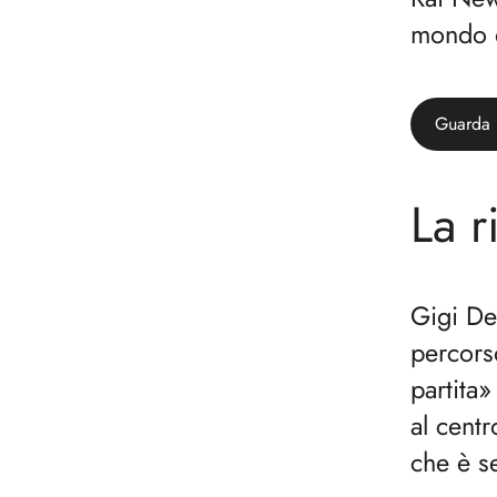
mondo d
Guarda i
La r
Gigi De
percors
partita»
al centr
che è s