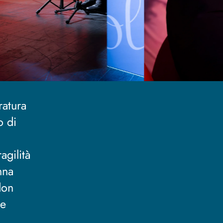
ratura
o di
agilità
nna
don
 e