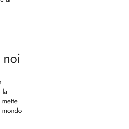
i noi
n
 la
e mette
un mondo