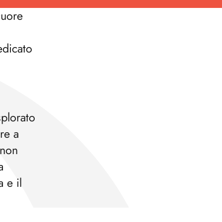
cuore
edicato
splorato
re a
 non
a
 e il