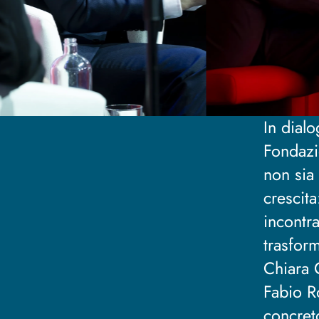
In dial
Fondazi
non sia
crescita
incontra
trasform
Chiara 
Fabio Ro
concreto