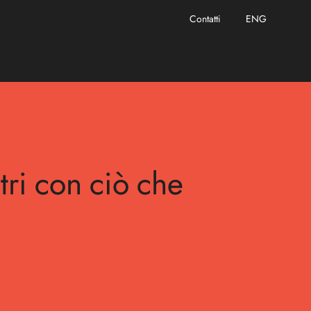
Contatti
ENG
e alleati
tri
tri
con
con
ciò
ciò
che
che