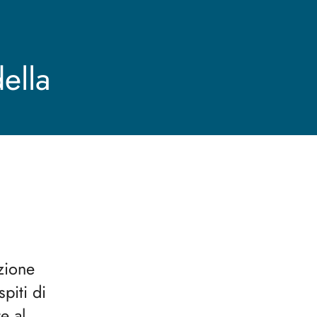
ella
zione
piti di
e al