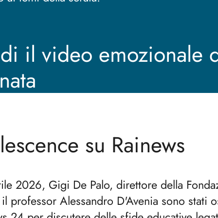
di il video emozionale d
nata
lescence su Rainews
rile 2026, Gigi De Palo, direttore della Fonda
 il professor Alessandro D'Avenia sono stati os
s 24 per discutere delle sfide educative legat