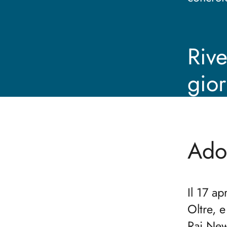
Rive
gior
Ado
Il 17 ap
Oltre, e
Rai New