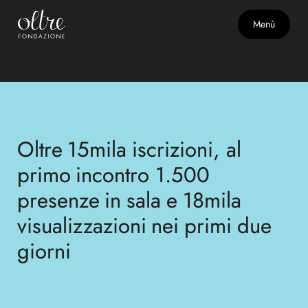
Adolescence e la community
Menù
educante
Oltre
Oltre
15mila
15mila
iscrizioni, al
iscrizioni, al
primo
primo
incontro 1.500
incontro 1.500
presenze
presenze
in
in
sala
sala
e
e
18mila
18mila
visualizzazioni
visualizzazioni
nei
nei
primi
primi
due
due
giorni
giorni