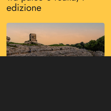
edizione
Tra palco e realtà, I edizione