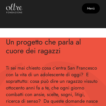
Menù
Io sono Francesco
Un progetto che parla al
cuore dei ragazzi
Ti sei mai chiesto cosa c’entra San Francesco
con la vita di un adolescente di oggi? E
soprattutto: cosa può dire un ragazzo vissuto
ottocento anni fa a te, che ogni giorno
combatti con ansie, scelte, sogni, litigi,
ricerca di senso? Da queste domande nasce