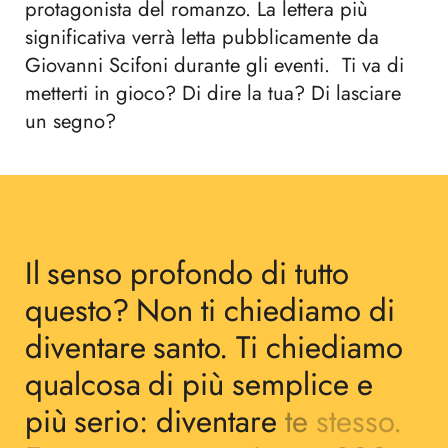
protagonista del romanzo. La lettera più
significativa verrà letta pubblicamente da
Giovanni Scifoni durante gli eventi. Ti va di
metterti in gioco? Di dire la tua? Di lasciare
un segno?
Il
Il
senso
senso
profondo
profondo
di
di
tutto
tutto
questo?
questo?
Non
Non
ti
ti
chiediamo
chiediamo
di
di
diventare
diventare
santo.
santo.
Ti
Ti
chiediamo
chiediamo
qualcosa
qualcosa
di
di
più
più
semplice
semplice
e
e
più
più
serio:
serio:
diventare
diventare
te
te
stesso.