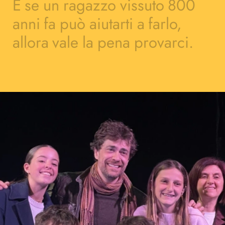
E
se
un
ragazzo
vissuto
800
anni
fa
può
aiutarti
a
farlo,
allora
vale
la
pena
provarci.