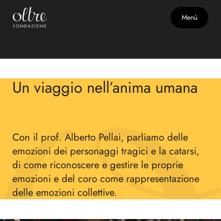
Menù
Tra Palco e Realtà
25 marzo 2026
Le emozioni nella tragedia greca
Un viaggio nell’anima umana
Con il prof. Alberto Pellai, parliamo delle
emozioni dei personaggi tragici e la catarsi,
di come riconoscere e gestire le proprie
emozioni e del coro come rappresentazione
delle emozioni collettive.