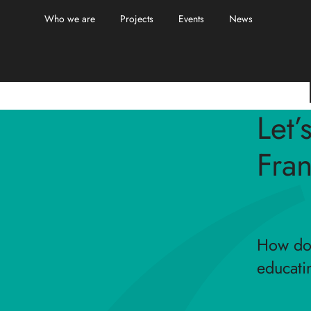
Who we are
Projects
Events
News
Let’
Fra
How do w
educati