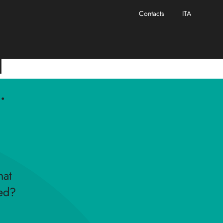
Contacts
ITA
l
.
hat
ded?