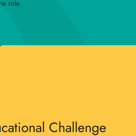
he role
cational Challenge