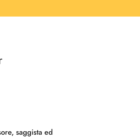
r
sore, saggista ed