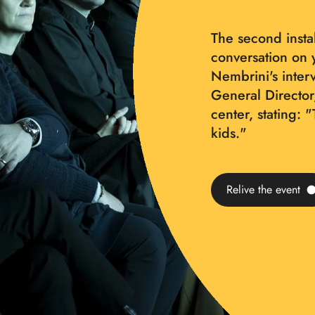
The second insta
conversation on 
Nembrini's inter
General Director,
center, stating: 
kids."
Relive the event