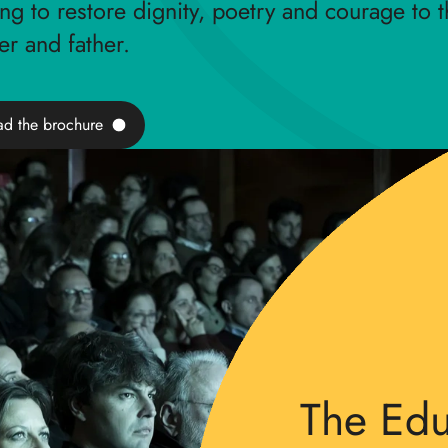
ng to restore dignity, poetry and courage to t
er and father.
d the brochure
The Edu