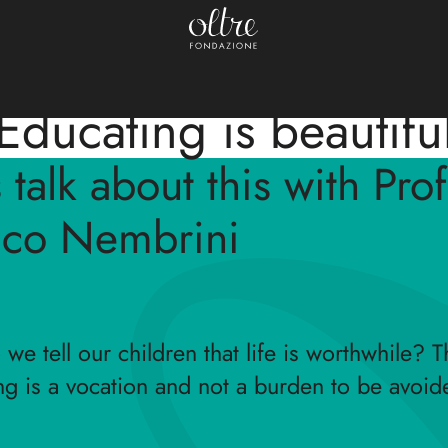
Adolescence
March 26, 2026 - 9:00 p.m.
Educating is beautifu
s talk about this with Prof
nco Nembrini
e tell our children that life is worthwhile? T
ng is a vocation and not a burden to be avoi