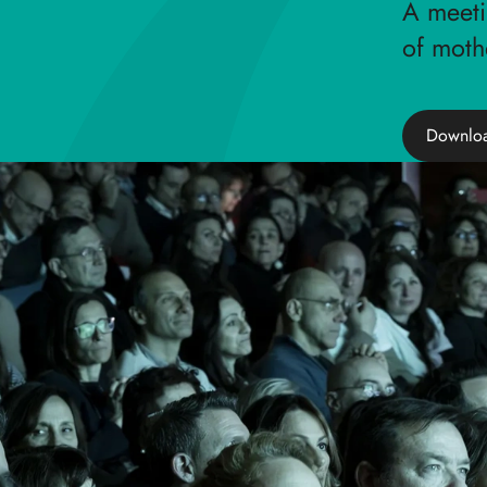
A meeti
of moth
Downloa